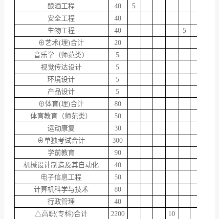
酿酒工程
40
5
安全工程
40
生物工程
40
5
⊕艺术(理)合计
20
音乐学（师范类）
5
视觉传达设计
5
环境设计
5
产品设计
5
⊕体育(理)合计
80
体育教育（师范类）
50
运动康复
30
⊕单独考试合计
300
学前教育
90
机械设计制造及其自动化
40
电子信息工程
50
计算机科学与技术
80
行政管理
40
△高职(专科)合计
2200
10