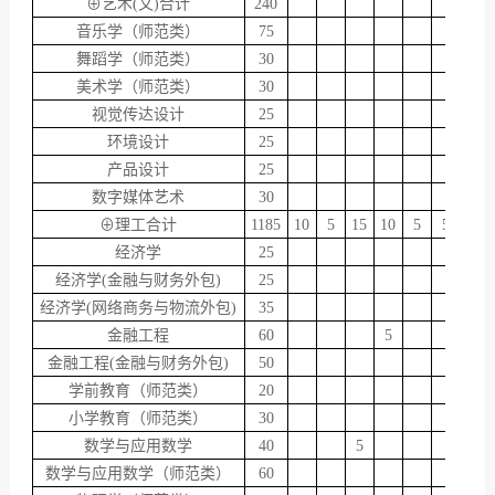
⊕艺术(文)合计
240
音乐学（师范类）
75
舞蹈学（师范类）
30
美术学（师范类）
30
视觉传达设计
25
环境设计
25
产品设计
25
数字媒体艺术
30
⊕理工合计
1185
10
5
15
10
5
5
5
经济学
25
经济学(金融与财务外包)
25
经济学(网络商务与物流外包)
35
金融工程
60
5
金融工程(金融与财务外包)
50
学前教育（师范类）
20
小学教育（师范类）
30
数学与应用数学
40
5
数学与应用数学（师范类）
60