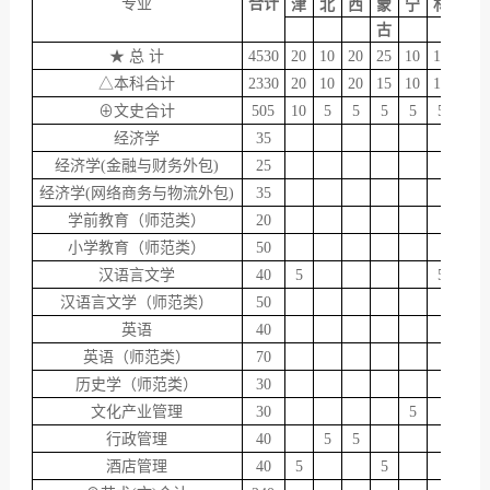
专业
合计
津
北
西
蒙
宁
林
龙
古
江
★ 总 计
4530
20
10
20
25
10
10
10
△本科合计
2330
20
10
20
15
10
10
10
⊕文史合计
505
10
5
5
5
5
5
5
经济学
35
5
经济学(金融与财务外包)
25
经济学(网络商务与物流外包)
35
学前教育（师范类）
20
小学教育（师范类）
50
汉语言文学
40
5
5
汉语言文学（师范类）
50
英语
40
英语（师范类）
70
历史学（师范类）
30
文化产业管理
30
5
行政管理
40
5
5
酒店管理
40
5
5